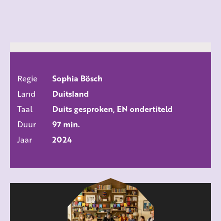
Regie
Sophia Bösch
ALLE FILMS
Land
Duitsland
Taal
Duits gesproken, EN ondertiteld
Duur
97 min.
Jaar
2024