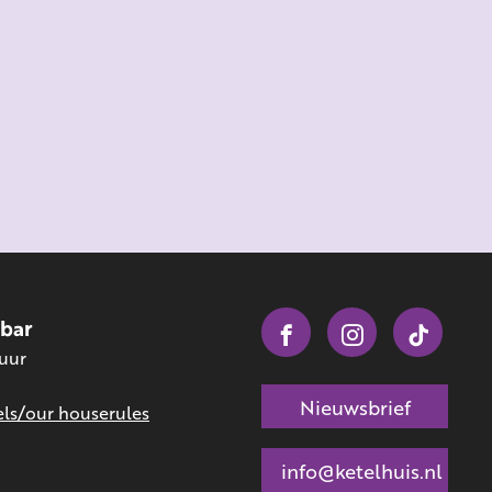
obar
 uur
Nieuwsbrief
ls/our houserules
info@ketelhuis.nl