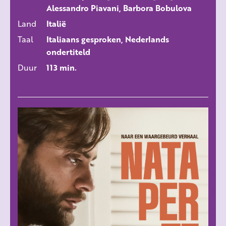
Alessandro Piavani, Barbora Bobulova
Land
Italië
Taal
Italiaans gesproken, Nederlands
ondertiteld
Duur
113 min.