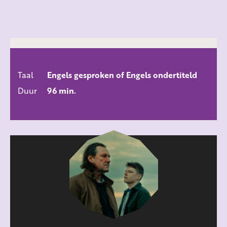
Taal
Engels gesproken of Engels ondertiteld
ALLE FILMS
Duur
96 min.