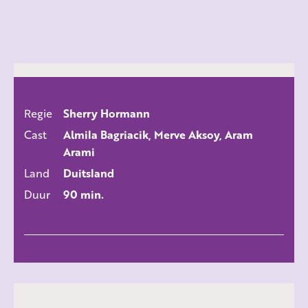
Regie
Sherry Hormann
ALLE FILMS
Cast
Almila Bagriacik, Merve Aksoy, Aram
Arami
Land
Duitsland
Duur
90 min.