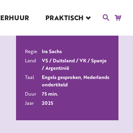
VERHUUR
PRAKTISCH
Blog
Route en Contact
Toegankelijkheid
Regie
Ira Sachs
Educatie
ALLE FILMS
Land
VS / Duitsland / VK / Spanje
Kaartverkoop en
/ Argentinië
Tarieven
Taal
Engels gesproken, Nederlands
Over Het Ketelhuis
ondertiteld
Vacatures
Duur
75 min.
Jaar
2025