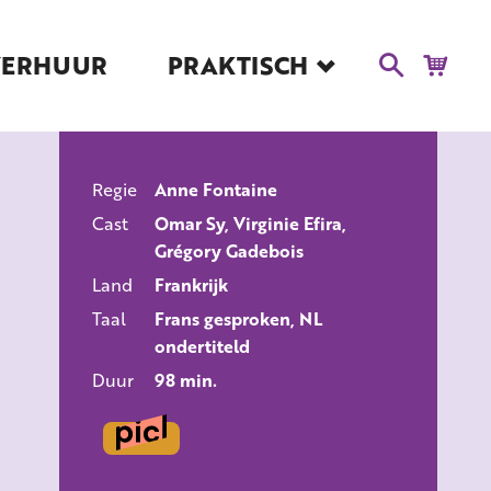
VERHUUR
PRAKTISCH
Blog
Route en Contact
Toegankelijkheid
Regie
Anne Fontaine
Educatie
ALLE FILMS
Cast
Omar Sy, Virginie Efira,
Kaartverkoop en
Grégory Gadebois
Tarieven
Land
Frankrijk
Over Het Ketelhuis
Taal
Frans gesproken, NL
Vacatures
ondertiteld
Duur
98 min.