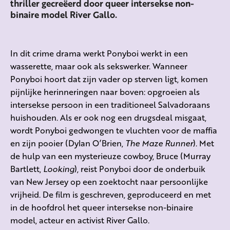
thriller gecreëerd door queer intersekse non-
binaire model River Gallo.
In dit crime drama werkt
Ponyboi
werkt in een
wasserette, maar ook als sekswerker. Wanneer
Ponyboi
hoort dat zijn vader op sterven ligt, komen
pijnlijke herinneringen naar boven: opgroeien als
intersekse persoon in een traditioneel Salvadoraans
huishouden. Als er ook nog een drugsdeal misgaat,
wordt
Ponyboi
gedwongen te vluchten voor de maffia
en zijn pooier (Dylan
O’Brien
,
The
Maze
Runner
). Met
de hulp van een mysterieuze cowboy, Bruce (Murray
Bartlett,
Looking
)
,
reist
Ponyboi
door de onderbuik
van New Jersey op een zoektocht naar persoonlijke
vrijheid. De film is geschreven, geproduceerd en met
in de hoofdrol het queer intersekse non-binaire
model, acteur en activist River Gallo.