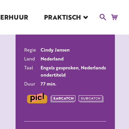
VERHUUR
PRAKTISCH
Blog
Route en Contact
Toegankelijkheid
Regie
Cindy Jansen
Educatie
ALLE FILMS
Land
Nederland
Kaartverkoop en
Tarieven
Taal
Engels gesproken, Nederlands
ondertiteld
Over Het Ketelhuis
Duur
77 min.
Vacatures