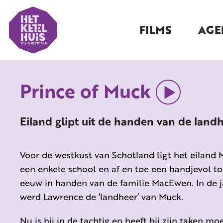
FILMS
AGE
Prince of Muck
Eiland glipt uit de handen van de landh
Voor de westkust van Schotland ligt het eiland 
een enkele school en af en toe een handjevol toe
eeuw in handen van de familie MacEwen. In de j
werd Lawrence de ‘landheer’ van Muck.
Nu is hij in de tachtig en heeft hij zijn taken m