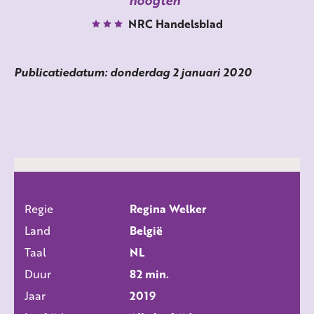
hoogten
NRC Handelsblad
Publicatiedatum: donderdag 2 januari 2020
Regie
Regina Welker
ALLE FILMS
Land
België
Taal
NL
Duur
82 min.
Jaar
2019