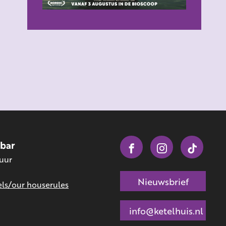
obar
 uur
Nieuwsbrief
ls/our houserules
info@ketelhuis.nl