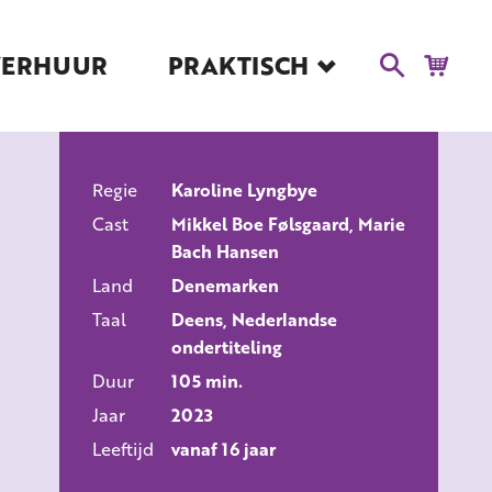
VERHUUR
PRAKTISCH
Blog
Route en Contact
Toegankelijkheid
Regie
Educatie
Karoline Lyngbye
ALLE FILMS
Cast
Mikkel Boe Følsgaard, Marie
Kaartverkoop en
Bach Hansen
Tarieven
Land
Denemarken
Over Het Ketelhuis
Taal
Deens, Nederlandse
Vacatures
ondertiteling
Duur
105 min.
Jaar
2023
Leeftijd
vanaf 16 jaar