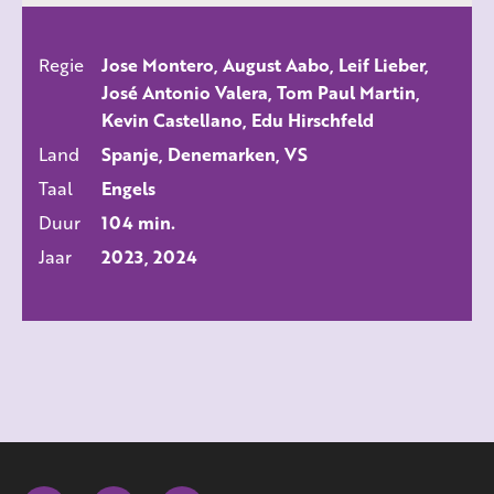
Regie
Jose Montero, August Aabo, Leif Lieber,
ALLE FILMS
José Antonio Valera, Tom Paul Martin,
Kevin Castellano, Edu Hirschfeld
Land
Spanje, Denemarken, VS
Taal
Engels
Duur
104 min.
Jaar
2023, 2024