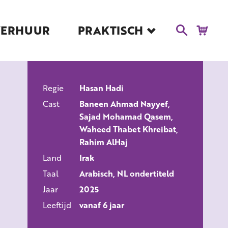
VERHUUR
PRAKTISCH
Blog
Route en Contact
Toegankelijkheid
Regie
Educatie
Hasan Hadi
ALLE FILMS
Cast
Baneen Ahmad Nayyef,
Kaartverkoop en
Sajad Mohamad Qasem,
Tarieven
Waheed Thabet Khreibat,
Over Het Ketelhuis
Rahim AlHaj
Vacatures
Land
Irak
Taal
Arabisch, NL ondertiteld
Jaar
2025
Leeftijd
vanaf 6 jaar