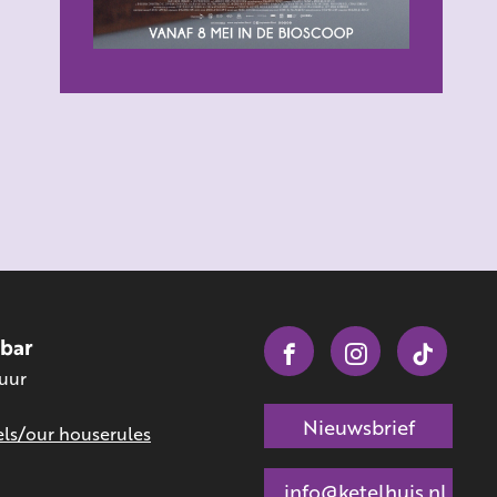
obar
 uur
Nieuwsbrief
ls/our houserules
info@ketelhuis.nl