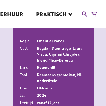
VERHUUR
PRAKTISCH
Blog
Route en Contact
Toegankelijkheid
Regie
Educatie
Emanuel Parvu
ALLE FILMS
Cast
Bogdan Dumitrage, Laura
Kaartverkoop en
Visliu, Ciprian Chiujdea,
Tarieven
Ingrid Micu-Berescu
Over Het Ketelhuis
Land
Roemenië
Vacatures
Taal
Roemeens gesproken, NL
ondertiteld
Duur
104 min.
Jaar
2024
Leeftijd
vanaf 12 jaar