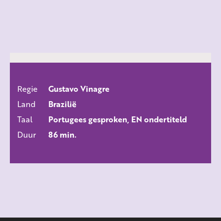
Regie
Gustavo Vinagre
ALLE FILMS
Land
Brazilië
Taal
Portugees gesproken, EN ondertiteld
Duur
86 min.