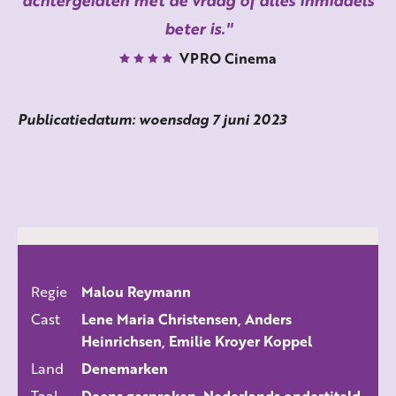
achtergelaten met de vraag of alles inmiddels
beter is.
VPRO Cinema
Publicatiedatum: woensdag 7 juni 2023
Regie
Malou Reymann
ALLE FILMS
Cast
Lene Maria Christensen, Anders
Heinrichsen, Emilie Kroyer Koppel
Land
Denemarken
Taal
Deens gesproken, Nederlands ondertiteld