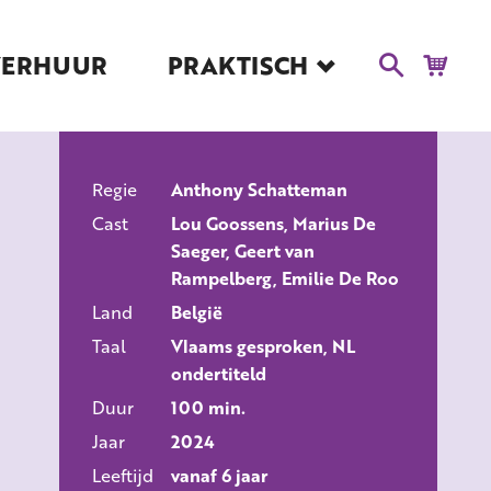
VERHUUR
PRAKTISCH
Blog
Route en Contact
Toegankelijkheid
Regie
Educatie
Anthony Schatteman
ALLE FILMS
Cast
Lou Goossens, Marius De
Kaartverkoop en
Saeger, Geert van
Tarieven
Rampelberg, Emilie De Roo
Over Het Ketelhuis
Land
België
Vacatures
Taal
Vlaams gesproken, NL
ondertiteld
Duur
100 min.
Jaar
2024
Leeftijd
vanaf 6 jaar