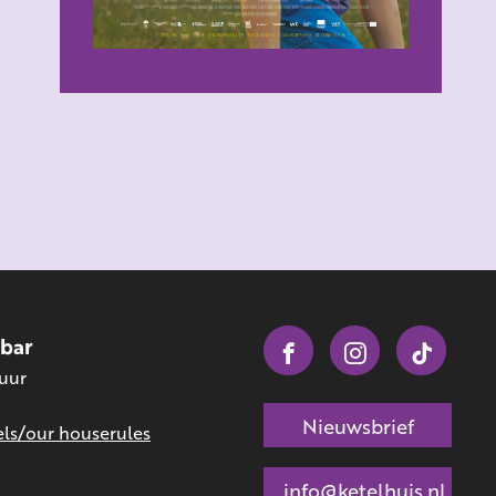
obar
 uur
Nieuwsbrief
ls/our houserules
info@ketelhuis.nl