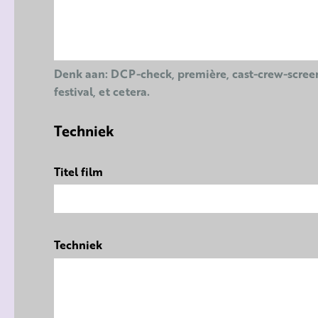
Denk aan: DCP-check, première, cast-crew-scree
festival, et cetera.
Techniek
Titel film
Techniek