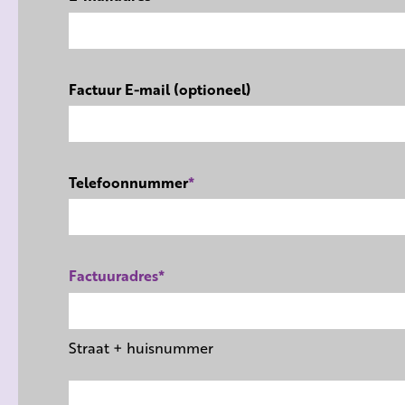
Factuur E-mail (optioneel)
Telefoonnummer
*
Factuuradres
*
Straat + huisnummer