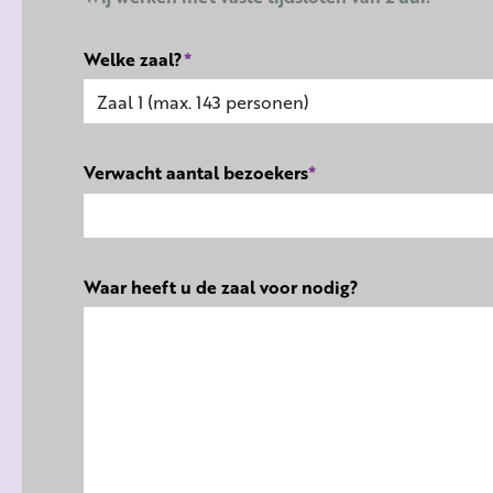
Welke zaal?
*
Verwacht aantal bezoekers
*
Waar heeft u de zaal voor nodig?