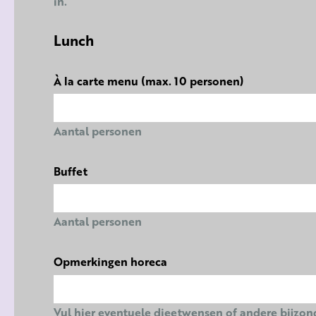
in.
Lunch
À la carte menu (max. 10 personen)
Aantal personen
Buffet
Aantal personen
Opmerkingen horeca
Vul hier eventuele dieetwensen of andere bijzo