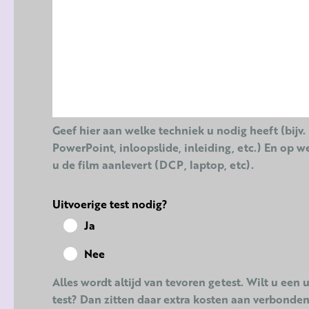
Geef hier aan welke techniek u nodig heeft (bijv.
PowerPoint, inloopslide, inleiding, etc.) En op w
u de film aanlevert (DCP, laptop, etc).
Uitvoerige test nodig?
Ja
Nee
Alles wordt altijd van tevoren getest. Wilt u een 
test? Dan zitten daar extra kosten aan verbonden